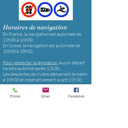
Horaires de navigation
En France, la navigation est autorisée de
11h00 à 16h00.
En Suisse, la navigation est autorisée de
10h00 à 18h00.
Pour respecter la législation
, aucun départ
ne sera autorisé après 12h30.
Les descentes de rivière démarrent le matin
à 10h00 et impérativement avant 12h30.
Phone
Email
Facebook
Débit d'eau minimum
En France
, le débit minimum doit être
supérieur à 4m3/s.