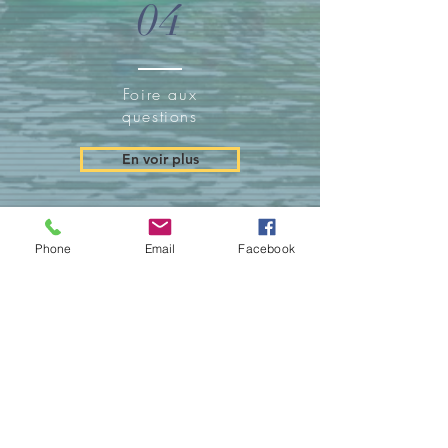
04
Foire aux
questions
En voir plus
Phone
Email
Facebook
05
DIAPORAMA
En voir plus