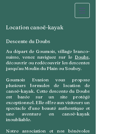
Location canoë-kayak
Descente du Doubs
Au départ de Goumois, village franco-
suisse, venez naviguez sur le
Doubs
,
découvrir ou redécouvrir les descentes
jusqu’au Moulin du Plain ou Soubey.
Goumois Evasion vous propose
plusieurs formules de location de
canoë-kayak. Cette descente du Doubs
est basée sur un site protégé
exceptionnel. Elle offre aux visiteurs un
spectacle d’une beauté authentique et
une aventure en canoë-kayak
inoubliable.
Notre association et nos bénévoles